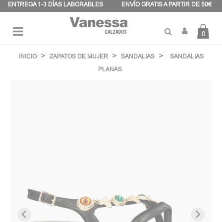
Panel de gestión de cookies
ENTREGA 1-3 DÍAS LABORABLES
ENVÍO GRATIS A PARTIR DE 50€
0
Navegación
☰
de
INICIO
ZAPATOS DE MUJER
SANDALIAS
SANDALIAS
palanca
PLANAS