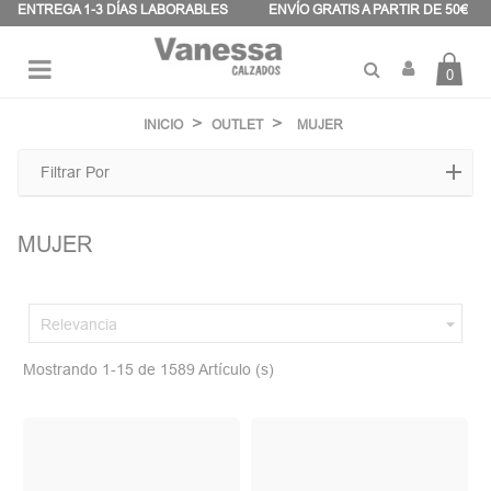
Panel de gestión de cookies
ENTREGA 1-3 DÍAS LABORABLES
ENVÍO GRATIS A PARTIR DE 50€
0
Navegación
☰
de
INICIO
OUTLET
MUJER
palanca
Filtrar Por
MUJER

Relevancia
Mostrando 1-15 de 1589 Artículo (s)