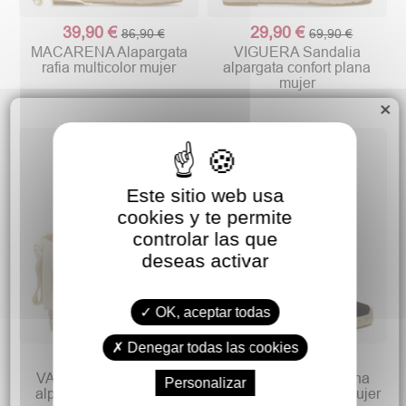
39,90 €
29,90 €
86,90 €
69,90 €
MACARENA Alapargata
VIGUERA Sandalia
rafia multicolor mujer
alpargata confort plana
mujer
×
Este sitio web usa
cookies y te permite
controlar las que
deseas activar
OK, aceptar todas
Denegar todas las cookies
9,90 €
15,00 €
39,90 €
29,90 €
VANESSA Valenciana
VANESSA Valenciana
Personalizar
alpargata cuña esparto
alpargata cuña baja mujer