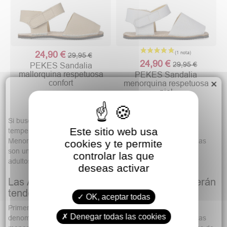
24,90 €
29,95 €
24,90 €
29,95 €
PEKES Sandalia
mallorquina respetuosa
PEKES Sandalia
×
confort
menorquina respetuosa
piel
Si buscas un calzado que te mantenga a salvo de las altas
Este sitio web usa
temperaturas no puedes dejar pasar nuestra colección de
Menorquinas para Niño. Estas famosas avarcas menorquinas
cookies y te permite
son un clásico del verano y no pueden faltar tanto para los
controlar las que
adultos como para los más pequeños de la casa.
deseas activar
Las Abarcas Menorquinas de Niños que serán
tendencia
OK, aceptar todas
Primeramente, no te preocupes si ves que algunas
Denegar todas las cookies
denominaciones se refieren a las menorquinas como abarcas