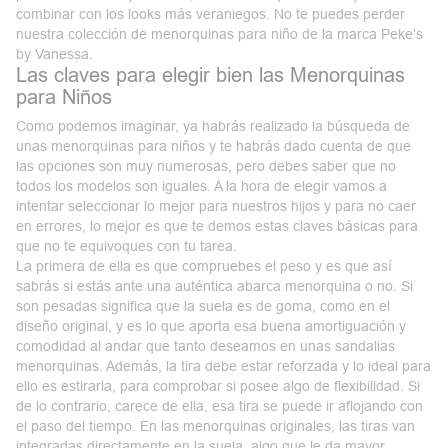
combinar con los looks más veraniegos. No te puedes perder
nuestra colección de menorquinas para niño de la marca Peke’s
by Vanessa.
Las claves para elegir bien las Menorquinas
para Niños
Como podemos imaginar, ya habrás realizado la búsqueda de
unas menorquinas para niños y te habrás dado cuenta de que
las opciones son muy numerosas, pero debes saber que no
todos los modelos son iguales. A la hora de elegir vamos a
intentar seleccionar lo mejor para nuestros hijos y para no caer
en errores, lo mejor es que te demos estas claves básicas para
que no te equivoques con tu tarea.
La primera de ella es que compruebes el peso y es que así
sabrás si estás ante una auténtica abarca menorquina o no. Si
son pesadas significa que la suela es de goma, como en el
diseño original, y es lo que aporta esa buena amortiguación y
comodidad al andar que tanto deseamos en unas sandalias
menorquinas. Además, la tira debe estar reforzada y lo ideal para
ello es estirarla, para comprobar si posee algo de flexibilidad. Si
de lo contrario, carece de ella, esa tira se puede ir aflojando con
el paso del tiempo. En las menorquinas originales, las tiras van
integradas directamente en la suela, algo que le da mayor