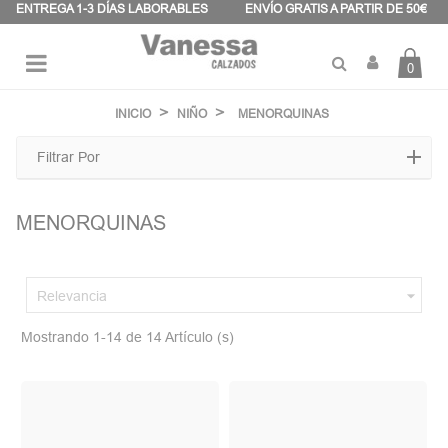
Panel de gestión de cookies
ENTREGA 1-3 DÍAS LABORABLES
ENVÍO GRATIS A PARTIR DE 50€
0
Navegación
☰
de
INICIO
NIÑO
MENORQUINAS
palanca
Filtrar Por
MENORQUINAS

Relevancia
Mostrando 1-14 de 14 Artículo (s)