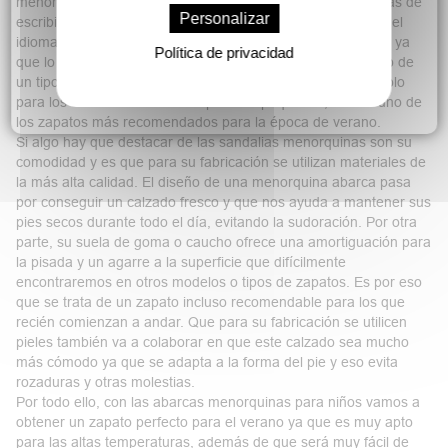
menorquinas o avarcas menorquina, y es que ambas formas de
Personalizar
escribirlo son correcta, simplemente hay diferencias según el
idioma que utilicemos. Esto no es más que algo anecdótico ya
Política de privacidad
que lo que más te debe interesar es que estamos hablando de
un tipo de sandalia que cuenta con grandes ventajas, no solo
para los adultos sino también para los pequeños, siendo uno de
los zapatos más recomendados para la época de verano.
Si algo hay que destacar de las sandalias menorquinas son su
comodidad y es que para su fabricación se utilizan materiales de
la más alta calidad. El diseño de una menorquina abarca pasa
por conseguir un calzado fresco y que nos ayuda a mantener sus
pies secos durante todo el día, evitando la sudoración. Por otra
parte, su suela de goma o caucho ofrece una amortiguación para
la pisada y un agarre a la superficie que difícilmente
encontraremos en otros modelos o tipos de zapatos. Es por eso
que se trata de un zapato incluso recomendable para los que
recién comienzan a andar. Que para su fabricación se utilicen
pieles también va a colaborar en que este calzado sea mucho
más cómodo ya que se adapta a la forma del pie y eso evita
rozaduras y otras molestias.
Por todo ello, con las abarcas menorquinas para niños vamos a
obtener un zapato perfecto para el verano ya que es muy apto
para las altas temperaturas, además de que será muy fácil de