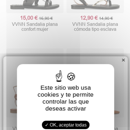
15,00 €
12,90 €
16,90 €
14,90 €
VVNN Sandalia plana
VVNN Sandalia plana
confort mujer
cómoda tipo esclava
×
Este sitio web usa
cookies y te permite
controlar las que
deseas activar
12,90 €
12,90 €
14,90 €
OK, aceptar todas
VVNN Sandalia dedo
VVNN Sandalia plana