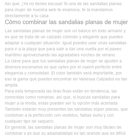
Así que, ¡Ya no tienes excusa! Si una de las sandalias planas
para mujer de nuestra web te enamora, te la mandamos
directamente a tu casa.
Cómo combinar las sandalias planas de mujer
Las sandalias planas de mujer son un básico en todo armario y
es que se trata de un calzado cómodo y elegante que puedes
adaptar a cualquier situación. Igual puedes usar unas
sandalias
para ir a la playa
que para salir a dar una vuelta por el paseo
marítimo aprovechando las agradables noches de verano.
La clave para que tus sandalias planas de mujer se ajusten a
diversos escenarios es que optes por el
match
perfecto entre
elegancia y comodidad. El color también será importante, por
eso la gama que puedes encontrar en Vanessa Calzados es tan
amplia.
Para esta
temporada
las tiras finas están en tendencia, las
conocidas como romanas, así que, si buscas sandalias para
mujer a la moda, estas pueden ser tu opción más acertada.
También estarán muy presentes las
sandalias súper planas
, que
combinan a la perfección con vestidos, faldas
boho
y con
cualquier tipo de vaquero.
En general, las sandalias planas de mujer son muy
fáciles de
combinar
y es que su adaptabilidad es tan grande que es difícil