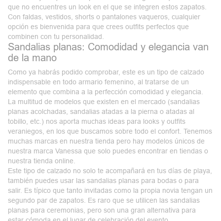
que no encuentres un look en el que se integren estos zapatos.
Con faldas, vestidos, shorts o pantalones vaqueros, cualquier
opción es bienvenida para que crees outfits perfectos que
combinen con tu personalidad.
Sandalias planas: Comodidad y elegancia van
de la mano
Como ya habrás podido comprobar, este es un tipo de calzado
indispensable en todo armario femenino, al tratarse de un
elemento que combina a la perfección
comodidad y elegancia
.
La multitud de modelos que existen en el mercado (sandalias
planas acolchadas, sandalias atadas a la pierna o atadas al
tobillo, etc.) nos aporta muchas ideas para
looks y outfits
veraniegos
, en los que buscamos sobre todo el confort. Tenemos
muchas marcas en nuestra tienda pero hay modelos únicos de
nuestra
marca Vanessa
que solo puedes encontrar en tiendas o
nuestra tienda online.
Este tipo de calzado no solo te acompañará en tus días de playa,
también puedes usar las
sandalias planas para bodas
o para
salir. Es típico que tanto invitadas como la propia novia tengan un
segundo par de zapatos. Es raro que se utilicen las sandalias
planas para ceremonias, pero son una gran alternativa para
estar cómoda en el lugar de celebración del evento.