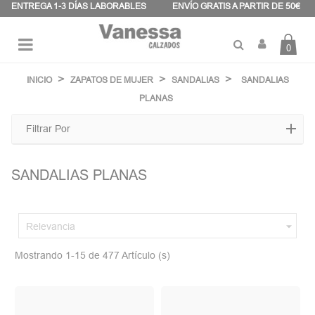
Panel de gestión de cookies
ENTREGA 1-3 DÍAS LABORABLES
ENVÍO GRATIS A PARTIR DE 50€
0
Navegación
☰
de
INICIO
ZAPATOS DE MUJER
SANDALIAS
SANDALIAS
palanca
PLANAS
Filtrar Por
SANDALIAS PLANAS

Relevancia
Mostrando 1-15 de 477 Artículo (s)