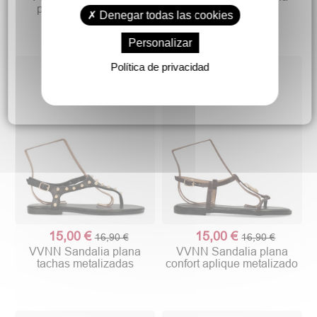
plana confort mujer
cómoda mujer
Denegar todas las cookies
Personalizar
Política de privacidad
15,00 €
15,00 €
16,90 €
16,90 €
VVNN Sandalia plana
VVNN Sandalia plana
tachas metalizadas
confort aplique metalizado