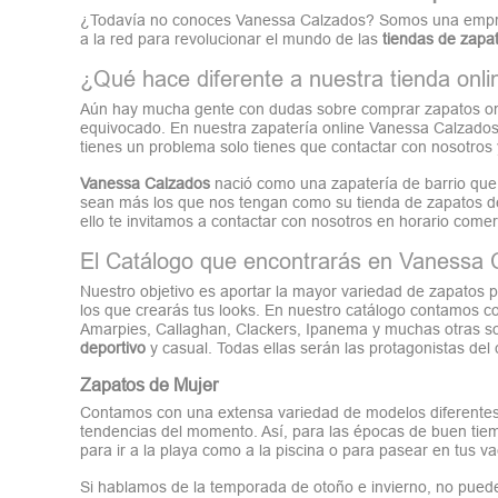
¿Todavía no conoces Vanessa Calzados? Somos una empresa
a la red para revolucionar el mundo de las
tiendas de zapat
¿Qué hace diferente a nuestra tienda onli
Aún hay mucha gente con dudas sobre comprar zapatos onli
equivocado. En nuestra zapatería online Vanessa Calzados
tienes un problema solo tienes que contactar con nosotr
Vanessa Calzados
nació como una zapatería de barrio que 
sean más los que nos tengan como su tienda de zapatos d
ello te invitamos a contactar con nosotros en horario comer
El Catálogo que encontrarás en Vanessa 
Nuestro objetivo es aportar la mayor variedad de zapatos
los que crearás tus looks. En nuestro catálogo contamos con
Amarpies, Callaghan, Clackers, Ipanema y muchas otras so
deportivo
y casual. Todas ellas serán las protagonistas del
Zapatos de Mujer
Contamos con una extensa variedad de modelos diferente
tendencias del momento. Así, para las épocas de buen tiem
para ir a la playa como a la piscina o para pasear en tus v
Si hablamos de la temporada de otoño e invierno, no puede