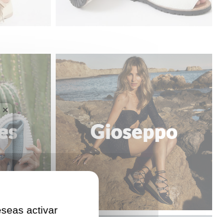
×
eseas activar