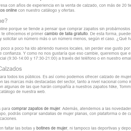
 con años de experiencia en la venta de calzado, con más de 20 tien
os online
con nuestro catálogo y ofertas.
ne?
ne porque se tiende a pensar que comprar zapatos sin probárnoslos a
 te ofrecemos el primer
cambio de talla gratuito
. De esta forma, puede
os y solicitar un número más o un número menos, según el caso. ¿Qué
poco a poco ha ido abriendo nuevos locales, sin perder ese gusto por 
e confianza. Y como no nos gustaría que eso cambie, queremos que en
cial (9:30-14:00 y 17:30-21:00) a través del teléfono o en nuestro email
Calzados
 para todos los públicos. Es así como podemos ofrecer calzado de m
 las marcas más destacadas del sector, tanto a nivel nacional como int
n algunas de las que harán compañía a nuestros zapatos Nike, Tommy
 catálogo de nuestra web.
s para
comprar zapatos de mujer
. Además, atendemos a las novedades
po, podrás comprar sandalias de mujer planas, con plataforma o de cu
acaciones.
n faltar las botas y
botines de mujer
, ni tampoco las deportivas y de