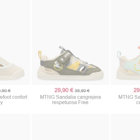
29,90 €
29
,90 €
39,90 €
foot confort
MTNG Sandalia cangrejera
MTNG San
by
respetuosa Free
c