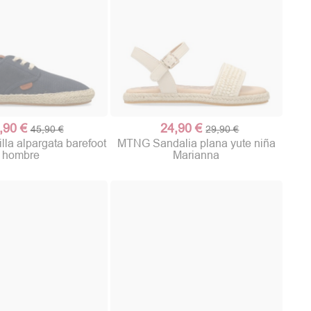
,90 €
24,90 €
45,90 €
29,90 €
la alpargata barefoot
MTNG Sandalia plana yute niña
hombre
Marianna