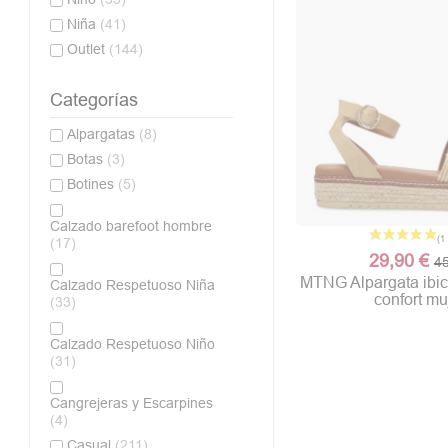
Niña
(41)
Outlet
(144)
Categorías
Alpargatas
(8)
Botas
(3)
Botines
(5)
Calzado barefoot hombre
(17)
29,90 €
45
MTNG Alpargata ibi
Calzado Respetuoso Niña
confort mu
(33)
Calzado Respetuoso Niño
(31)
Cangrejeras y Escarpines
(4)
Casual
(211)