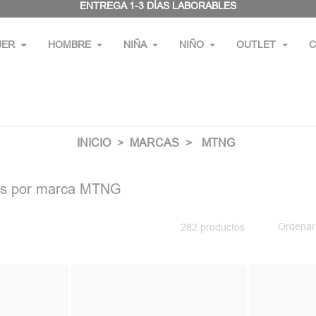
ENTREGA 1-3 DÍAS LABORABLES
JER
HOMBRE
NIÑA
NIÑO
OUTLET
C
INICIO
MARCAS
MTNG
tos por marca MTNG
Ordenar
282 productos