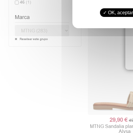
46
(1)
OK, aceptar
Marca
Resetear este grupo
29,90 €
49
MTNG Sandalia plana
Alysa