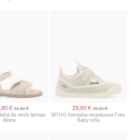
,90 €
29,90 €
34,90 €
39,90 €
(1 nota)
ia de vestir tachas
MTNG Sandalia respetuosa Free
Maria
Baby niña