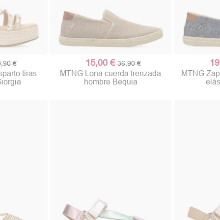
15,00 €
19
,90 €
36,90 €
arto tiras
MTNG Lona cuerda trenzada
MTNG Zapat
iorgia
hombre Bequia
elá