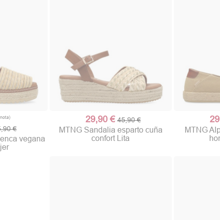
29,90 €
29
45,90 €
,90 €
MTNG Sandalia esparto cuña
MTNG Alpa
confort Lita
ho
cenca vegana
jer