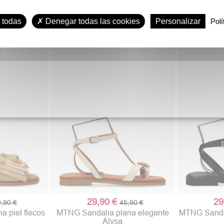
 todas
Denegar todas las cookies
Personalizar
Polí
29,90 €
29
,90 €
45,90 €
 piel flecos
MTNG Sandalia plana elegante
MTNG Sandali
Alysa