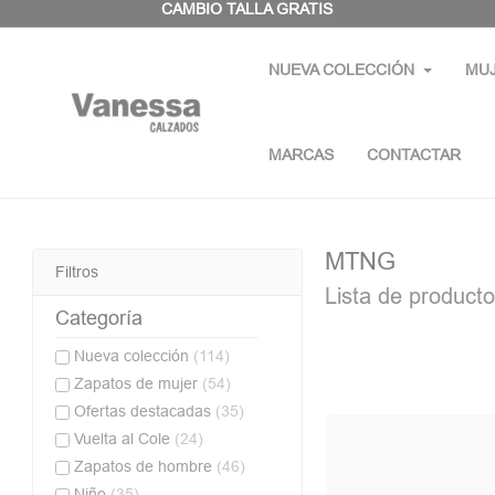
Panel de gestión de cookies
CAMBIO TALLA GRATIS
NUEVA COLECCIÓN
MU
MARCAS
CONTACTAR
MTNG
Filtros
Lista de produc
Categoría
Nueva colección
(114)
Zapatos de mujer
(54)
Ofertas destacadas
(35)
Vuelta al Cole
(24)
Zapatos de hombre
(46)
Niño
(35)