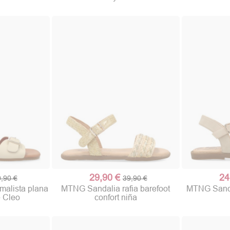
29,90 €
24
,90 €
39,90 €
(1 nota)
alista plana
MTNG Sandalia rafia barefoot
MTNG Sandal
e Cleo
confort niña