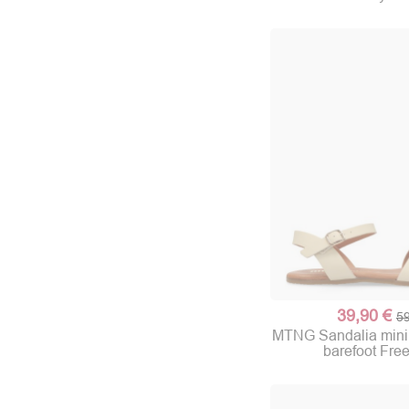
39,90 €
59
MTNG Sandalia minim
barefoot Fre