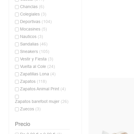
Chanclas
(6)
Colegiales
(3)
Deportivas
(104)
Mocasines
(5)
Nauticos
(3)
Sandalias
(46)
Sneakers
(105)
Vestir y Fiesta
(3)
Vuelta al Cole
(24)
Zapatillas Lona
(4)
Zapatos
(118)
Zapatos Animal Print
(4)
Zapatos barefoot mujer
(26)
Zuecos
(3)
Precio