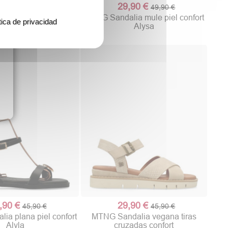
29,90 €
49,90 €
MTNG Sandalia mule piel confort
tica de privacidad
Alysa
,90 €
29,90 €
45,90 €
45,90 €
a plana piel confort
MTNG Sandalia vegana tiras
Alyla
cruzadas confort