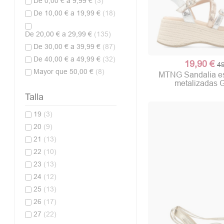
De 0,00 € a 9,99 €
(3)
De 10,00 € a 19,99 €
(18)
De 20,00 € a 29,99 €
(135)
De 30,00 € a 39,99 €
(87)
De 40,00 € a 49,99 €
(32)
19,90 €
49
Mayor que 50,00 €
(8)
MTNG Sandalia esp
metalizadas G
Talla
19
(3)
20
(9)
21
(13)
22
(10)
23
(13)
24
(12)
25
(13)
26
(17)
27
(22)