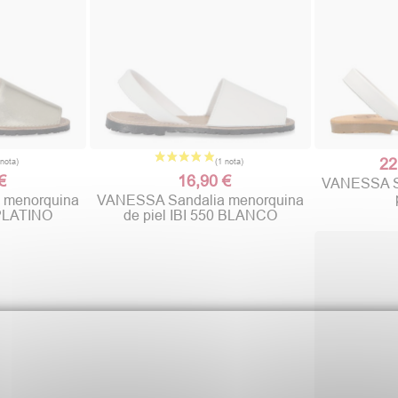
22
€
16,90 €
VANESSA Sa
 menorquina
VANESSA Sandalia menorquina
 PLATINO
de piel IBI 550 BLANCO