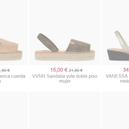
15,00 €
34
,90 €
21,90 €
cenca cuerda
VVNN Sandalia yute doble piso
VANESSA Ib
a
mujer
meta