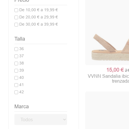
De 10,00 € a 19,99 €
De 20,00 € a 29,99 €
De 30,00 € a 39,99 €
Talla
36
37
38
15,00 €
21
39
VVNN Sandalia ibi
40
trenzad
41
42
Marca