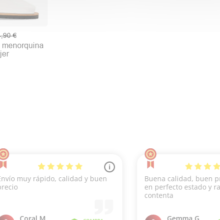
,90 €
 menorquina
jer