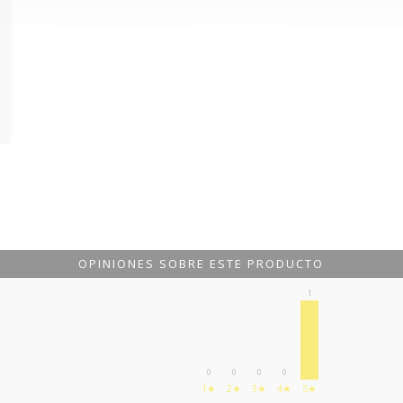
OPINIONES SOBRE ESTE PRODUCTO
1
0
0
0
0
1★
2★
3★
4★
5★