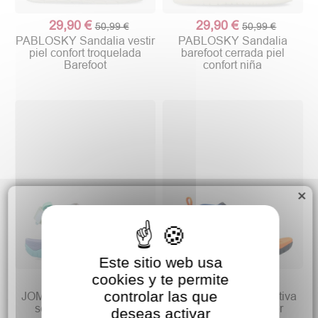
29,90 €
29,90 €
50,99 €
50,99 €
PABLOSKY Sandalia vestir
PABLOSKY Sandalia
piel confort troquelada
barefoot cerrada piel
Barefoot
confort niña
×
Este sitio web usa
cookies y te permite
19,90 €
19,90 €
34,90 €
34,90 €
controlar las que
JOMA Sandalia deportiva
JOMA Sandalia deportiva
senderismo Climber
casual niño Climber
deseas activar