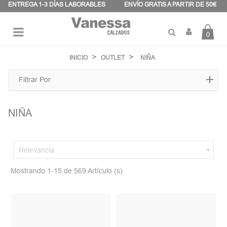
Panel de gestión de cookies
ENTREGA 1-3 DÍAS LABORABLES
ENVÍO GRATIS A PARTIR DE 50€
0
Navegación
☰
de
INICIO
OUTLET
NIÑA
palanca
Filtrar Por
NIÑA

Relevancia
Mostrando 1-15 de 569 Artículo (s)