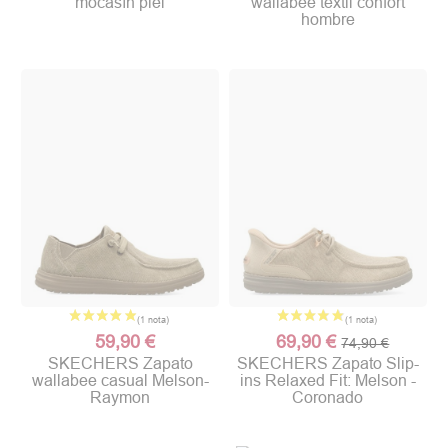
mocasín piel
wallabee textil confort
hombre
59,90 €
69,90 €
74,90 €
SKECHERS Zapato
SKECHERS Zapato Slip-
wallabee casual Melson-
ins Relaxed Fit: Melson -
Raymon
Coronado