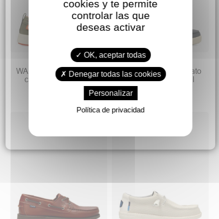
cookies y te permite
controlar las que
deseas activar
OK, aceptar todas
59,90 €
59,90 €
69,90 €
69,90 €
WALK IN PITAS Náutico
WALK IN PITAS Zapato
Denegar todas las cookies
casual textil comfort
náutico textil casual
hombre
hombre
Personalizar
Política de privacidad