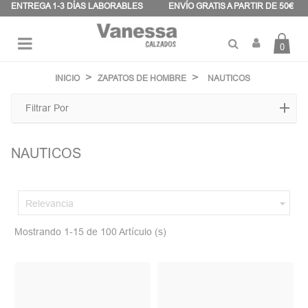
Panel de gestión de cookies
ENTREGA 1-3 DÍAS LABORABLES
ENVÍO GRATIS A PARTIR DE 50€
0
Navegación
☰
de
INICIO
ZAPATOS DE HOMBRE
NAUTICOS
palanca
Filtrar Por
NAUTICOS

Relevancia
Mostrando 1-15 de 100 Artículo (s)