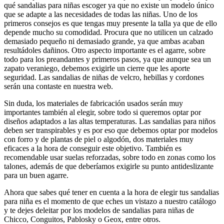
qué sandalias para niñas escoger ya que no existe un modelo único
que se adapte a las necesidades de todas las niñas. Uno de los
primeros consejos es que tengas muy presente la talla ya que de ello
depende mucho su comodidad. Procura que no utilicen un calzado
demasiado pequeño ni demasiado grande, ya que ambas acaban
resultádoles dañinos. Otro aspecto importante es el agarre, sobre
todo para los preandantes y primeros pasos, ya que aunque sea un
zapato veraniego, debemos exigirle un cierre que les aporte
seguridad. Las sandalias de niñas de velcro, hebillas y cordones
serán una contaste en nuestra web.
Sin duda, los materiales de fabricación usados serán muy
importantes también al elegir, sobre todo si queremos optar por
diseños adaptados a las altas temperaturas. Las sandalias para niños
deben ser transpirables y es por eso que debemos optar por modelos
con forro y de plantas de piel o algodón, dos materiales muy
eficaces a la hora de conseguir este objetivo. También es
recomendable usar suelas reforzadas, sobre todo en zonas como los
talones, además de que deberíamos exigirle su punto antideslizante
para un buen agarre.
Ahora que sabes qué tener en cuenta a la hora de elegir tus sandalias
para niña es el momento de que eches un vistazo a nuestro catálogo
y te dejes deleitar por los modelos de sandalias para niñas de
Chicco, Conguitos, Pablosky o Geox, entre otros.