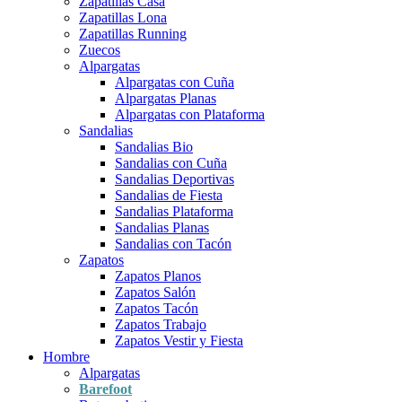
Zapatillas Casa
Zapatillas Lona
Zapatillas Running
Zuecos
Alpargatas
Alpargatas con Cuña
Alpargatas Planas
Alpargatas con Plataforma
Sandalias
Sandalias Bio
Sandalias con Cuña
Sandalias Deportivas
Sandalias de Fiesta
Sandalias Plataforma
Sandalias Planas
Sandalias con Tacón
Zapatos
Zapatos Planos
Zapatos Salón
Zapatos Tacón
Zapatos Trabajo
Zapatos Vestir y Fiesta
Hombre
Alpargatas
Barefoot