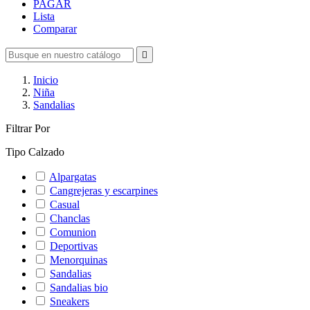
PAGAR
Lista
Comparar

Inicio
Niña
Sandalias
Filtrar Por
Tipo Calzado
Alpargatas
Cangrejeras y escarpines
Casual
Chanclas
Comunion
Deportivas
Menorquinas
Sandalias
Sandalias bio
Sneakers