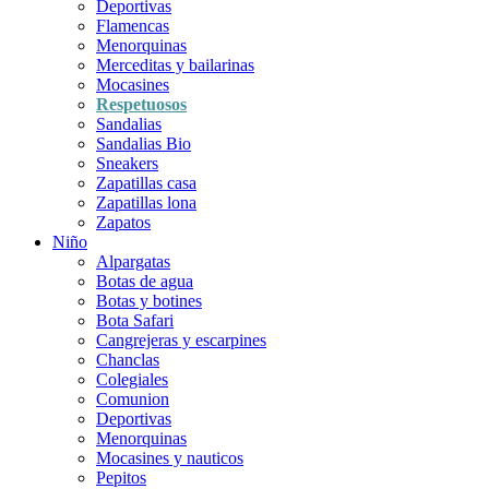
Deportivas
Flamencas
Menorquinas
Merceditas y bailarinas
Mocasines
Respetuosos
Sandalias
Sandalias Bio
Sneakers
Zapatillas casa
Zapatillas lona
Zapatos
Niño
Alpargatas
Botas de agua
Botas y botines
Bota Safari
Cangrejeras y escarpines
Chanclas
Colegiales
Comunion
Deportivas
Menorquinas
Mocasines y nauticos
Pepitos