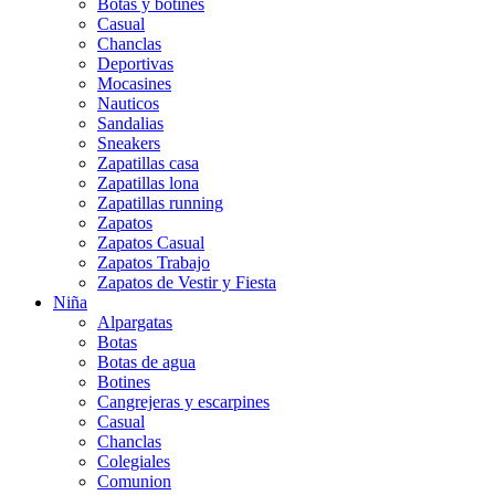
Botas y botines
Casual
Chanclas
Deportivas
Mocasines
Nauticos
Sandalias
Sneakers
Zapatillas casa
Zapatillas lona
Zapatillas running
Zapatos
Zapatos Casual
Zapatos Trabajo
Zapatos de Vestir y Fiesta
Niña
Alpargatas
Botas
Botas de agua
Botines
Cangrejeras y escarpines
Casual
Chanclas
Colegiales
Comunion