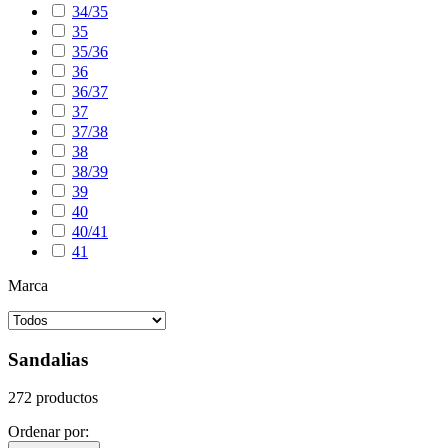
34/35
35
35/36
36
36/37
37
37/38
38
38/39
39
40
40/41
41
Marca
Sandalias
272 productos
Ordenar por: