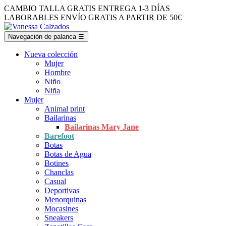
CAMBIO TALLA GRATIS
ENTREGA 1-3 DÍAS
LABORABLES
ENVÍO GRATIS A PARTIR DE 50€
Navegación de palanca
☰
Nueva colección
Mujer
Hombre
Niño
Niña
Mujer
Animal print
Bailarinas
Bailarinas Mary Jane
Barefoot
Botas
Botas de Agua
Botines
Chanclas
Casual
Deportivas
Menorquinas
Mocasines
Sneakers