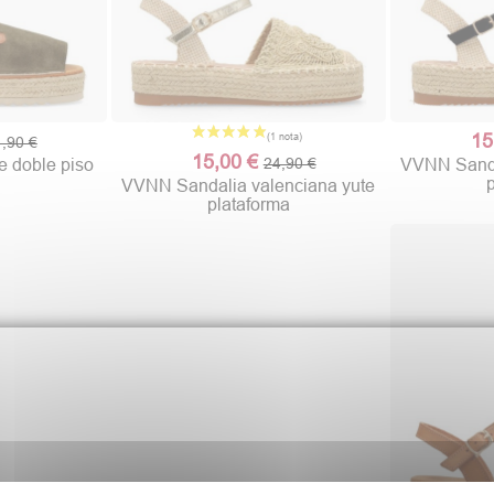
15
,90 €
15,00 €
24,90 €
 doble piso
VVNN Sanda
VVNN Sandalia valenciana yute
plataforma