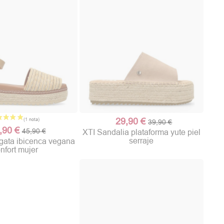
29,90 €
39,90 €
,90 €
45,90 €
XTI Sandalia plataforma yute piel
serraje
ata ibicenca vegana
nfort mujer