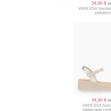
34,90 €
49
VANESSA Sandalia
platafor
34,90 €
49
VANESSA Sanda
metalizada conf