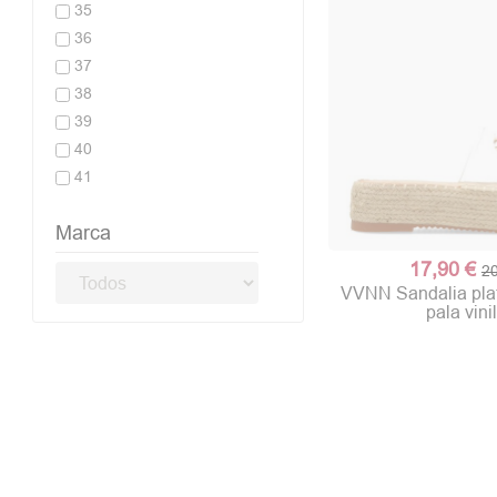
35
36
37
38
39
40
41
Marca
17,90 €
20
VVNN Sandalia plat
pala vini