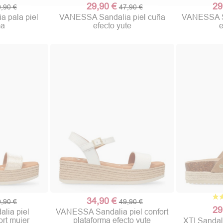
29,90 €
29
,90 €
47,90 €
 pala piel
VANESSA Sandalia piel cuña
VANESSA Sa
ma
efecto yute
e
34,90 €
,90 €
49,90 €
29
lia piel
VANESSA Sandalia piel confort
ort mujer
plataforma efecto yute
XTI Sandali