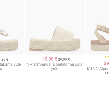
19,90 €
,90 €
20,90 €
29
aforma yute
VVNN Sandalia plataforma pala
lo
yute
MTNG Alparg
co