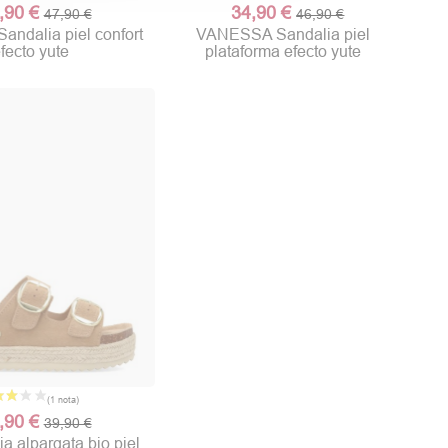
,90 €
34,90 €
47,90 €
46,90 €
ndalia piel confort
VANESSA Sandalia piel
fecto yute
plataforma efecto yute
(1 nota)
,90 €
39,90 €
a alpargata bio piel