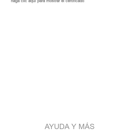
haga clic aquí para mostrar el certificado
.
AYUDA Y MÁS