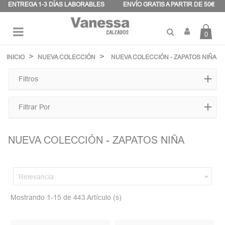
Panel de gestión de cookies
ENTREGA 1-3 DÍAS LABORABLES
ENVÍO GRATIS A PARTIR DE 50€
0
Navegación
☰
de
INICIO
NUEVA COLECCIÓN
NUEVA COLECCIÓN - ZAPATOS NIÑA
palanca
Filtros
Filtrar Por
NUEVA COLECCIÓN - ZAPATOS NIÑA

Relevancia
Mostrando 1-15 de 443 Artículo (s)