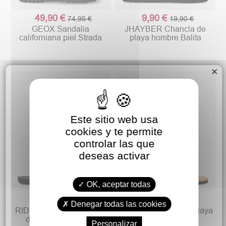
49,90 €
9,90 €
74,95 €
19,90 €
GEOX Sandalia
JHAYBER Chancla de
californiana piel Strada
playa hombre Balita
×
Este sitio web usa
cookies y te permite
controlar las que
deseas activar
OK, aceptar todas
12,90 €
9,90 €
15,95 €
18,90 €
Denegar todas las cookies
RIDER Chancla de playa
SLOOK Sandalia de playa
dedo negra hombre
confort hombre
Personalizar