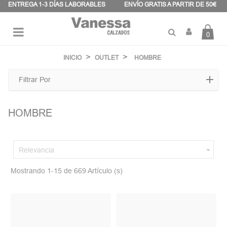
Panel de gestión de cookies
ENTREGA 1-3 DÍAS LABORABLES
ENVÍO GRATIS A PARTIR DE 50€
0
Navegación
☰
de
INICIO
OUTLET
HOMBRE
palanca
Filtrar Por
HOMBRE

Relevancia
Mostrando 1-15 de 669 Artículo (s)