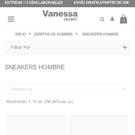
Panel de gestión de cookies
ENTREGA 1-3 DÍAS LABORABLES
ENVÍO GRATIS A PARTIR DE 50€
0
Navegación
☰
de
INICIO
ZAPATOS DE HOMBRE
SNEAKERS HOMBRE
palanca
Filtrar Por
SNEAKERS HOMBRE

Relevancia
Mostrando 1-15 de 296 Artículo (s)