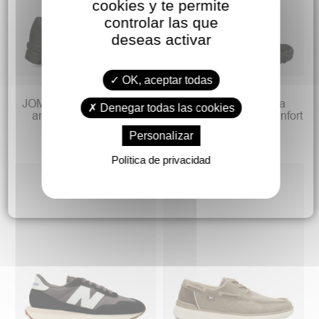
cookies y te permite
controlar las que
deseas activar
OK, aceptar todas
56,90 €
44,90 €
49,95 €
JOMA Zapatilla deportiva
SAGUARO Zapatilla
Denegar todas las cookies
antideslizante confort
minimalista barefoot confort
Personalizar
Política de privacidad