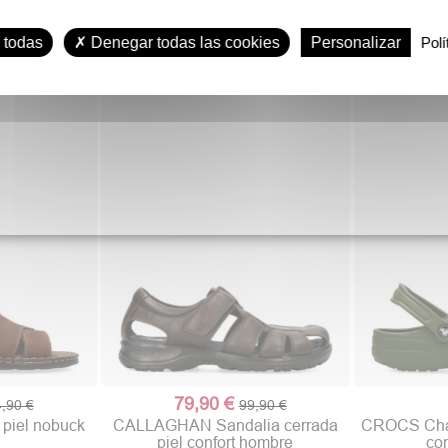
19,90 €
69
,90 €
25,90 €
ueco System
MAC Sandalia ajuste hebillas
KANGAROOS 
 todas
Denegar todas las cookies
Personalizar
Polí
go
hombre
p
79,90 €
,90 €
99,90 €
piel nobuck
CALLAGHAN Sandalia cerrada
CROCS Chan
piel confort hombre
con