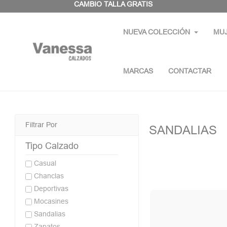
Panel de gestión de cookies
CAMBIO TALLA GRATIS
NUEVA COLECCIÓN
MU
MARCAS
CONTACTAR
Filtrar Por
SANDALIAS
Tipo Calzado
Casual
Chanclas
Deportivas
Mocasines
Sandalias
Zapatos