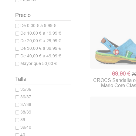
Precio
De 0,00 € a 9,99 €
De 10,00 € a 19,99 €
De 20,00 € a 29,99 €
De 30,00 € a 39,99 €
De 40,00 € a 49,99 €
Mayor que 50,00 €
69,90 €
79
Talla
CROCS Sandalia co
Mario Core Clas
35/36
36/37
37/38
38/39
39
39/40
40