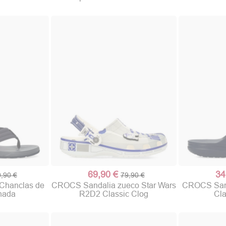
69,90 €
34
,90 €
79,90 €
hanclas de
CROCS Sandalia zueco Star Wars
CROCS Sanda
hada
R2D2 Classic Clog
Cla