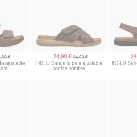
24,90 €
24
,90 €
34,90 €
a ajustable
INBLU Sandalia pala ajustable
INBLU Sand
mbre
confort hombre