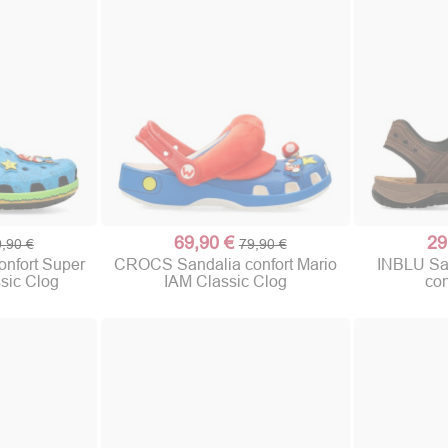
69,90 €
29
,90 €
79,90 €
nfort Super
CROCS Sandalia confort Mario
INBLU San
sic Clog
IAM Classic Clog
con