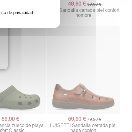
,90 €
49,90 €
79,90 €
59,90 €
Sandalia ajustable
MAC Sandalia cerrada piel confort
tica de privacidad
iel confort
hombre
59,90 €
59,90 €
79,90 €
cla zueco de playa
LUISETTI Sandalia cerrada piel
fort Classic
napa confort