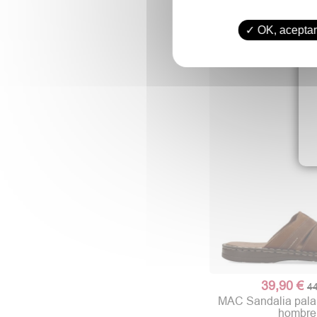
79,90 €
89
CROCS Sandalia z
OK, aceptar
Clog Le
39,90 €
44
MAC Sandalia pala 
hombre