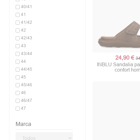
40/41
41
41/42
42
42/43
43
43/44
24,90 €
34
44
INBLU Sandalia pal
44/45
confort ho
45
45/46
46
46/47
47
Marca