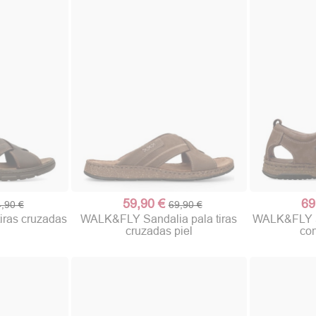
59,90 €
69
,90 €
69,90 €
iras cruzadas
WALK&FLY Sandalia pala tiras
WALK&FLY Sa
cruzadas piel
con