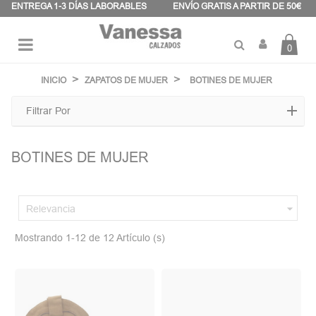
Panel de gestión de cookies
ENTREGA 1-3 DÍAS LABORABLES
ENVÍO GRATIS A PARTIR DE 50€
0
Navegación
☰
de
INICIO
ZAPATOS DE MUJER
BOTINES DE MUJER
palanca
Filtrar Por
BOTINES DE MUJER

Relevancia
Mostrando 1-12 de 12 Artículo (s)