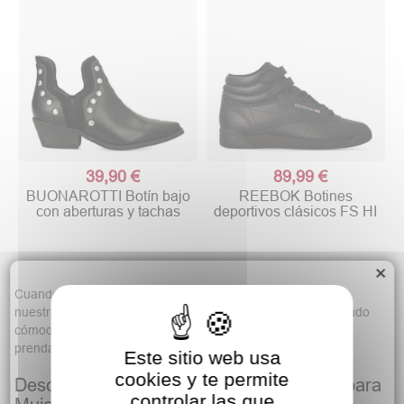
39,90 €
89,99 €
BUONAROTTI Botín bajo
REEBOK Botines
con aberturas y tachas
deportivos clásicos FS HI
×
Cuando se acerca el frío uno de los mejores aliados para
nuestros pies son los
botines
de
mujer
. Se trata de un calzado
cómodo, elegante y muy fácil de combinar con todo tipo de
prendas que no puede faltar en tu fondo de armario.
Este sitio web usa
cookies y te permite
Descubre la Nueva Colección de Botines para
controlar las que