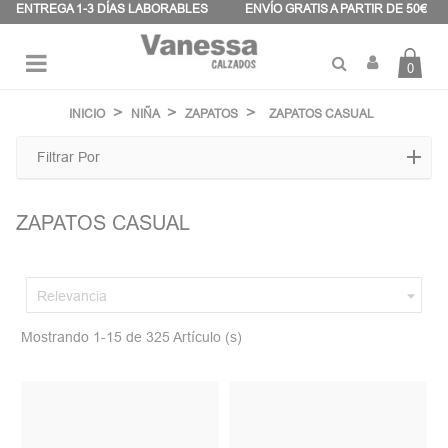
Panel de gestión de cookies
ENTREGA 1-3 DÍAS LABORABLES
ENVÍO GRATIS A PARTIR DE 50€
0
Navegación
☰
de
INICIO
NIÑA
ZAPATOS
ZAPATOS CASUAL
palanca
Filtrar Por
ZAPATOS CASUAL

Relevancia
Mostrando 1-15 de 325 Artículo (s)