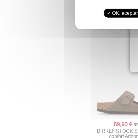
34,90 €
39
INTER-BIOS Sandal
OK, aceptar
piel serra
89,90 €
99
BIRKENSTOCK San
confort Ariz