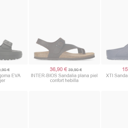
36,90 €
15
,90 €
39,90 €
o goma EVA
INTER-BIOS Sandalia plana piel
XTI Sandal
jer
confort hebilla