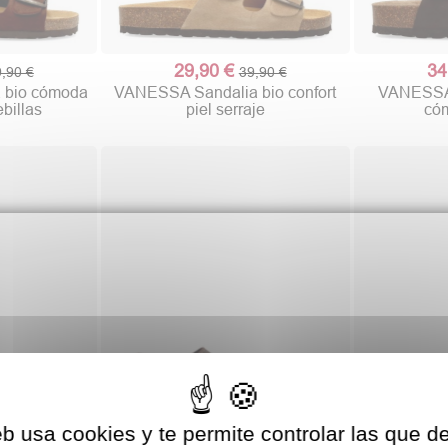
29,90 €
34
,90 €
39,90 €
 bio cómoda
VANESSA Sandalia bio confort
VANESSA 
ebillas
piel serraje
cóm
eb usa cookies y te permite controlar las que d