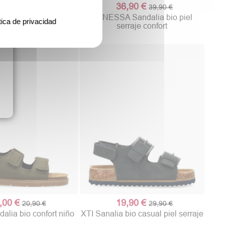
,90 €
36,90 €
39,90 €
39,90 €
ndalia hebillas bio
VANESSA Sandalia bio piel
tica de privacidad
iel confort
serraje confort
,00 €
19,90 €
20,90 €
29,90 €
lia bio confort niño
XTI Sanalia bio casual piel serraje