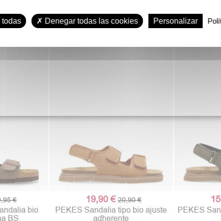
39,90 €
36
,90 €
44,90 €
ia bio plana
INTER-BIOS Sandalia bio piel
VANESSA Sa
 todas
Denegar todas las cookies
Personalizar
Polí
je
natural confort
p
19,90 €
15
,95 €
20,90 €
dalia bio
PEKES Sandalia tipo bio ajuste
PEKES Sanda
ona BS
adherente