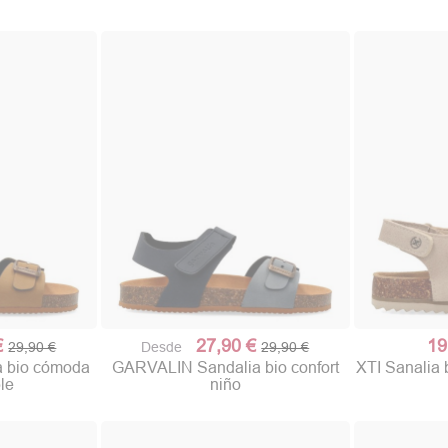
€
27,90 €
19
29,90 €
Desde
29,90 €
 bio cómoda
GARVALIN Sandalia bio confort
XTI Sanalia b
ble
niño