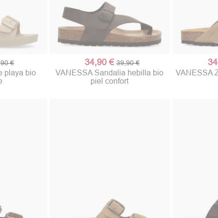
34,90 €
34
,90 €
39,90 €
 playa bio
VANESSA Sandalia hebilla bio
VANESSA Zue
e
piel confort