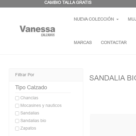
Panel de gestión de cookies
CAMBIO TALLA GRATIS
NUEVA COLECCIÓN
MU
MARCAS
CONTACTAR
Filtrar Por
SANDALIA BI
Tipo Calzado
Chanclas
Mocasines y nauticos
Sandalias
Sandalias bio
Zapatos