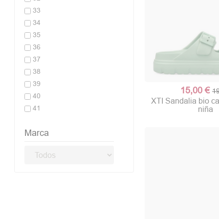
33
34
35
36
37
38
39
15,00 €
19
40
XTI Sandalia bio ca
41
niña
Marca