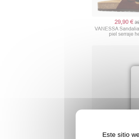
29,90 €
39
VANESSA Sandalia
piel serraje h
Este sitio w