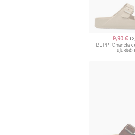
9,90 €
12
BEPPI Chancla de
ajustabl