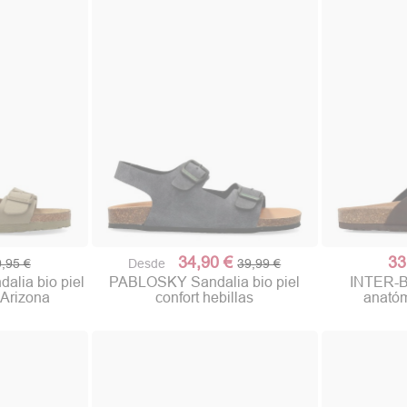
34,90 €
33
,95 €
Desde
39,99 €
lia bio piel
PABLOSKY Sandalia bio piel
INTER-B
s Arizona
confort hebillas
anatóm