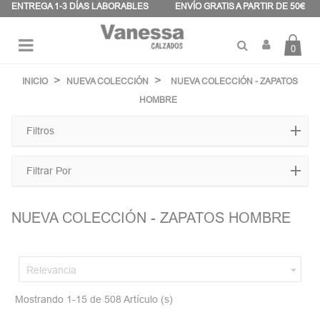
Panel de gestión de cookies
ENTREGA 1-3 DÍAS LABORABLES
ENVÍO GRATIS A PARTIR DE 50€
0
Navegación
☰
de
INICIO
NUEVA COLECCIÓN
NUEVA COLECCIÓN - ZAPATOS
palanca
HOMBRE
Filtros
Filtrar Por
NUEVA COLECCIÓN - ZAPATOS HOMBRE

Relevancia
Mostrando 1-15 de 508 Artículo (s)