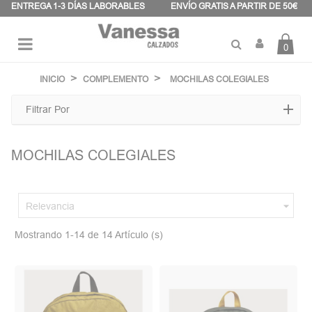
Panel de gestión de cookies
ENTREGA 1-3 DÍAS LABORABLES
ENVÍO GRATIS A PARTIR DE 50€
0
Navegación
☰
de
INICIO
COMPLEMENTO
MOCHILAS COLEGIALES
palanca
Filtrar Por
MOCHILAS COLEGIALES

Relevancia
Mostrando 1-14 de 14 Artículo (s)