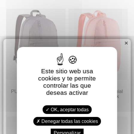
×
Este sitio web usa
cookies y te permite
19,90 €
19,90 €
controlar las que
26,99 €
26,99 €
PUMA Mochila colegial
PUMA Mochila colegial
deseas activar
Plus Backpack
niña Plus Backpack
OK, aceptar todas
Denegar todas las cookies
Personalizar