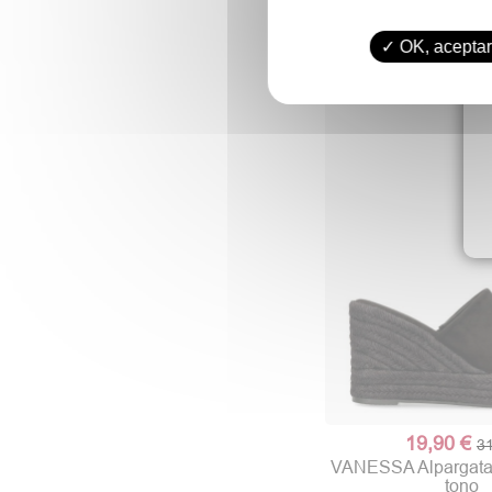
OK, aceptar
19,90 €
31
VANESSA Alpargata 
tono