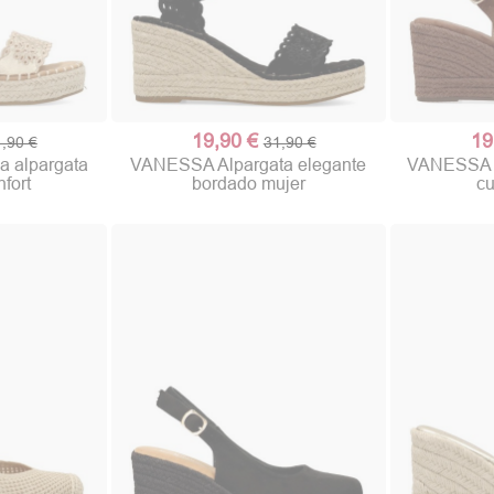
19,90 €
19
,90 €
31,90 €
 alpargata
VANESSA Alpargata elegante
VANESSA S
fort
bordado mujer
cu