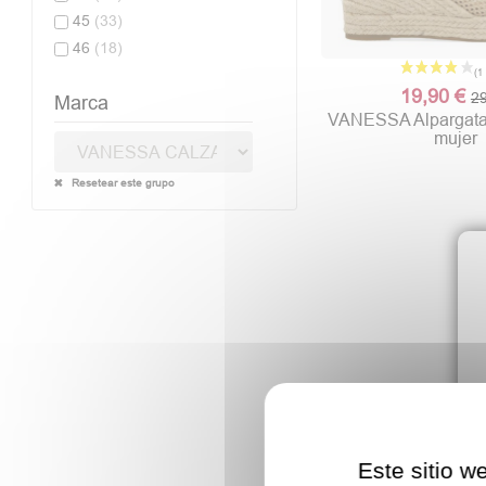
45
(33)
46
(18)
19,90 €
29
Marca
VANESSA Alpargata t
mujer
Resetear este grupo
Este sitio w