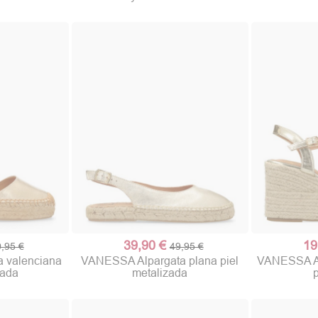
39,90 €
19
,95 €
49,95 €
(1 nota)
 valenciana
VANESSA Alpargata plana piel
VANESSA Al
zada
metalizada