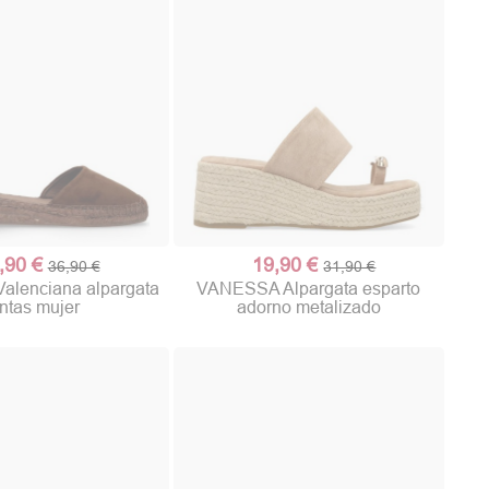
,90 €
19,90 €
36,90 €
31,90 €
lenciana alpargata
VANESSA Alpargata esparto
intas mujer
adorno metalizado