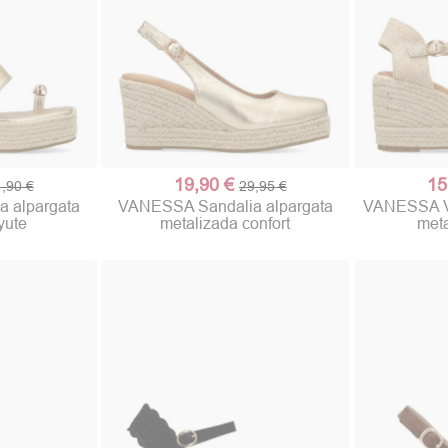
19,90 €
15
,90 €
29,95 €
 alpargata
VANESSA Sandalia alpargata
VANESSA Va
yute
metalizada confort
meta