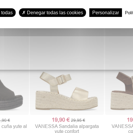
19,90 €
19
29,90 €
VANESSA Sandalia valenciana
VANESSA
 todas
Denegar todas las cookies
Personalizar
Polí
yute confort
troq
19,90 €
19
,90 €
29,95 €
cuña yute al
VANESSA Sandalia alpargata
VANESSA 
yute confort
co