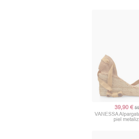
39,90 €
59
VANESSA Alpargata
piel metali