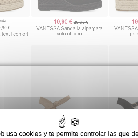
19,90 €
19
29,95 €
,90 €
VANESSA Sandalia alpargata
VANESSA S
yute al tono
pal
extil confort
eb usa cookies y te permite controlar las que d