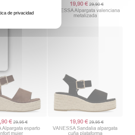
,90 €
19,90 €
29,90 €
29,90 €
 Valenciana pala
VANESSA Alpargata valenciana
tica de privacidad
uelada confort
metalizada
,90 €
19,90 €
29,95 €
29,95 €
Alpargata esparto
VANESSA Sandalia alpargata
nfort mujer
cuña plataforma