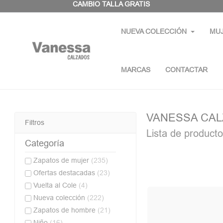
Panel de gestión de cookies
CAMBIO TALLA GRATIS
NUEVA COLECCIÓN
MU
MARCAS
CONTACTAR
VANESSA CA
Filtros
Lista de produ
Categoría
Zapatos de mujer
(235)
Ofertas destacadas
(23)
Vuelta al Cole
(4)
Nueva colección
(222)
Zapatos de hombre
(21)
Niño
(16)