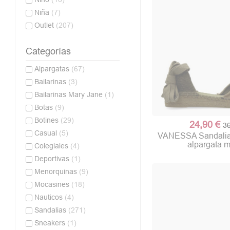
Niña
(7)
Outlet
(207)
Categorías
Alpargatas
(67)
Bailarinas
(3)
Bailarinas Mary Jane
(1)
Botas
(9)
Botines
(29)
24,90 €
36
Casual
(5)
VANESSA Sandalia
alpargata m
Colegiales
(4)
Deportivas
(1)
Menorquinas
(9)
Mocasines
(18)
Nauticos
(4)
Sandalias
(271)
Sneakers
(1)