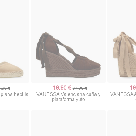
19,90 €
19
,90 €
37,90 €
lana hebilla
VANESSA Valenciana cuña y
VANESSA Al
plataforma yute