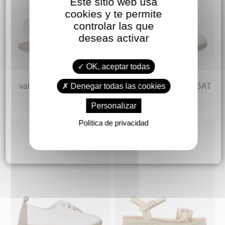
Este sitio web usa
cookies y te permite
controlar las que
deseas activar
23,90 €
29,90 €
OK, aceptar todas
PEKES Alpargata
PEKES Sandalia
valenciana hebilla niña
valenciana cuña niña BAT
Denegar todas las cookies
201/001 BLANCO
Personalizar
Política de privacidad