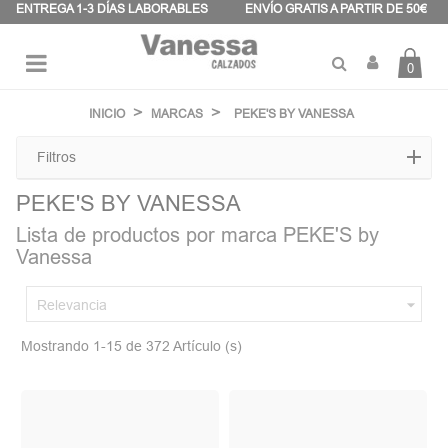
Panel de gestión de cookies
ENTREGA 1-3 DÍAS LABORABLES
ENVÍO GRATIS A PARTIR DE 50€
0
Navegación
☰
de
INICIO
MARCAS
PEKE'S BY VANESSA
palanca
Filtros
PEKE'S BY VANESSA
Lista de productos por marca PEKE'S by
Vanessa

Relevancia
Mostrando 1-15 de 372 Artículo (s)