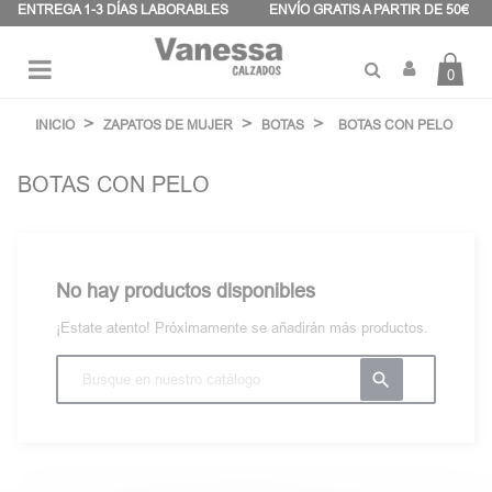
Panel de gestión de cookies
ENTREGA 1-3 DÍAS LABORABLES
ENVÍO GRATIS A PARTIR DE 50€
0
Navegación
☰
de
INICIO
ZAPATOS DE MUJER
BOTAS
BOTAS CON PELO
palanca
BOTAS CON PELO
No hay productos disponibles
¡Estate atento! Próximamente se añadirán más productos.
