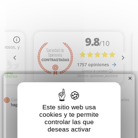
×
Comerciante aprobado por la Sociedad de Opiniones Contrastadas,
haga clic aquí para mostrar el certificado
.
Este sitio web usa
cookies y te permite
controlar las que
deseas activar