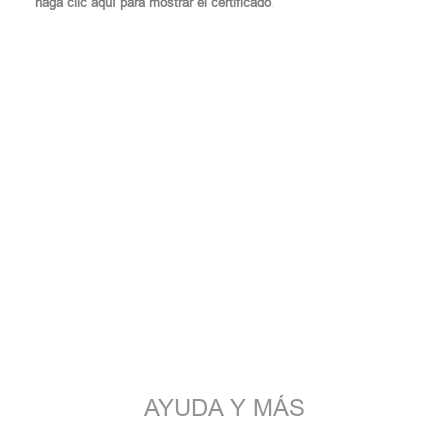
haga clic aquí para mostrar el certificado
.
AYUDA Y MÁS