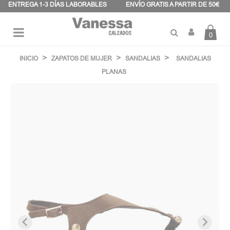
Panel de gestión de cookies
ENTREGA 1-3 DÍAS LABORABLES
ENVÍO GRATIS A PARTIR DE 50€
0
Navegación
☰
de
INICIO
ZAPATOS DE MUJER
SANDALIAS
SANDALIAS
palanca
PLANAS