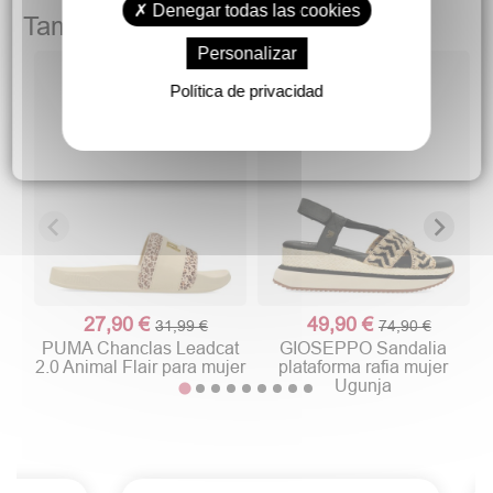
Denegar todas las cookies
También podría gustarte
Personalizar
Política de privacidad
27,90 €
49,90 €
31,99 €
74,90 €
PUMA Chanclas Leadcat
GIOSEPPO Sandalia
2.0 Animal Flair para mujer
plataforma rafia mujer
Ugunja