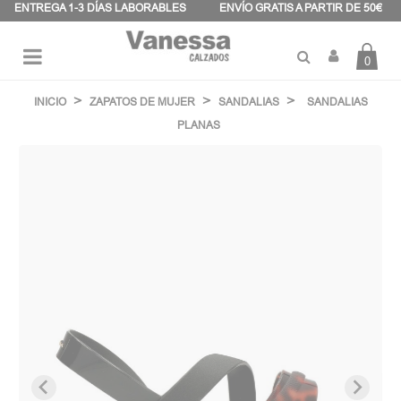
Panel de gestión de cookies
ENTREGA 1-3 DÍAS LABORABLES
ENVÍO GRATIS A PARTIR DE 50€
0
Navegación
☰
de
INICIO
ZAPATOS DE MUJER
SANDALIAS
SANDALIAS
palanca
PLANAS