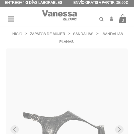
Panel de gestión de cookies
ENTREGA 1-3 DÍAS LABORABLES
ENVÍO GRATIS A PARTIR DE 50€
0
Navegación
☰
de
INICIO
ZAPATOS DE MUJER
SANDALIAS
SANDALIAS
palanca
PLANAS