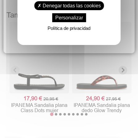
Denegar todas las cookies
También podría gustarte
Personalizar
Política de privacidad
17,90 €
24,90 €
20,95 €
27,95 €
IPANEMA Sandalia plana
IPANEMA Sandalia plana
Class Dots mujer
dedo Glow Trendy