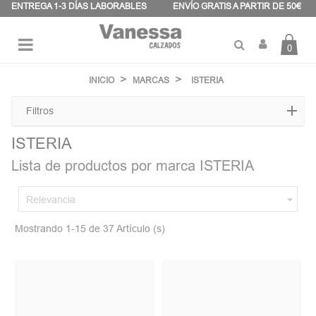
Panel de gestión de cookies
ENTREGA 1-3 DÍAS LABORABLES
ENVÍO GRATIS A PARTIR DE 50€
0
Navegación
☰
de
INICIO
MARCAS
ISTERIA
palanca
Filtros
ISTERIA
Lista de productos por marca ISTERIA

Relevancia
Mostrando 1-15 de 37 Artículo (s)