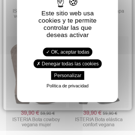
24,90 €
39,90 €
39,90 €
59,90 €
ISTERIA Sandalia bio
ISTERIA Bota alta napa
Este sitio web usa
vegana confort mujer
elástica vegana
cookies y te permite
controlar las que
deseas activar
OK, aceptar todas
Denegar todas las cookies
Personalizar
Política de privacidad
39,90 €
39,90 €
59,90 €
59,90 €
ISTERIA Bota cowboy
ISTERIA Bota elástica
vegana mujer
confort vegana