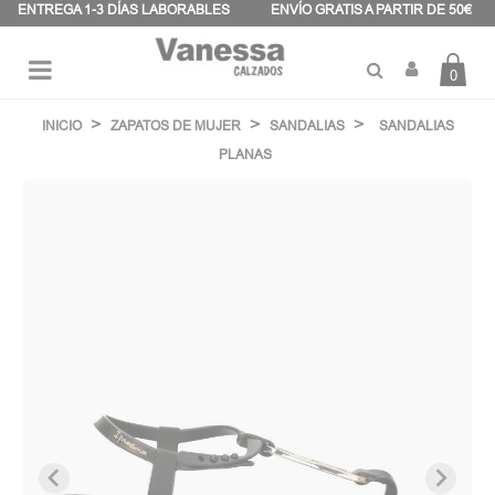
Panel de gestión de cookies
ENTREGA 1-3 DÍAS LABORABLES
ENVÍO GRATIS A PARTIR DE 50€
0
Navegación
☰
de
INICIO
ZAPATOS DE MUJER
SANDALIAS
SANDALIAS
palanca
PLANAS