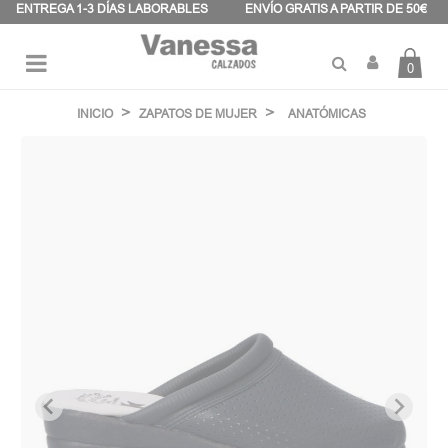
Panel de gestión de cookies
ENTREGA 1-3 DÍAS LABORABLES
ENVÍO GRATIS A PARTIR DE 50€
0
Navegación
☰
de
INICIO
ZAPATOS DE MUJER
ANATÓMICAS
palanca