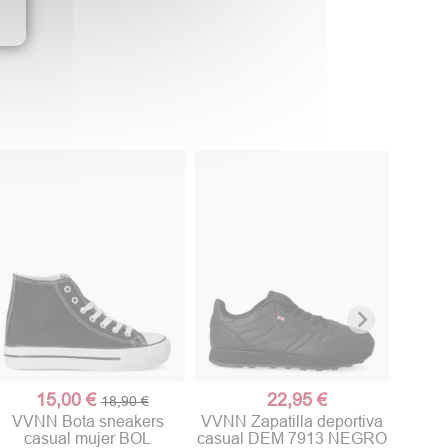
VVN
c
AB
15,00 €
22,95 €
18,90 €
VVNN Bota sneakers
VVNN Zapatilla deportiva
casual mujer BOL
casual DEM 7913 NEGRO