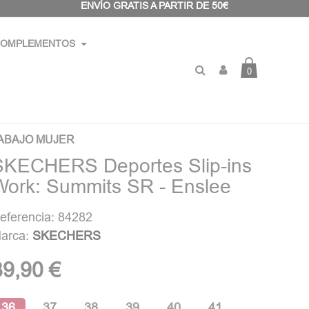
ENVÍO GRATIS A PARTIR DE 50€
OMPLEMENTOS
0
ABAJO MUJER
SKECHERS Deportes Slip-ins
Work: Summits SR - Enslee
eferencia: 84282
arca:
SKECHERS
89,90 €
36
37
38
39
40
41