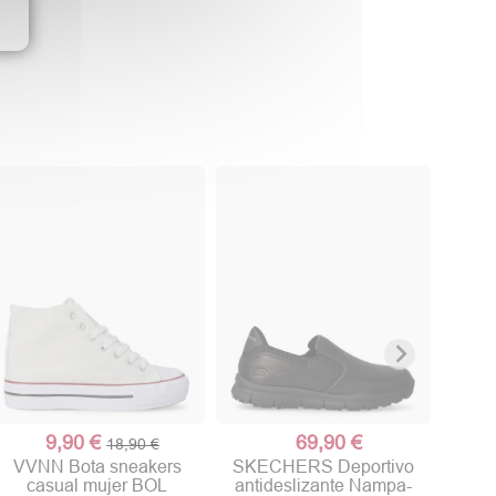
VVN
cas
9,90 €
69,90 €
18,90 €
VVNN Bota sneakers
SKECHERS Deportivo
casual mujer BOL
antideslizante Nampa-