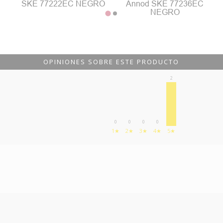
SKE 77222EC NEGRO
Annod SKE 77236EC
NEGRO
OPINIONES SOBRE ESTE PRODUCTO
2
0
0
0
0
1★
2★
3★
4★
5★