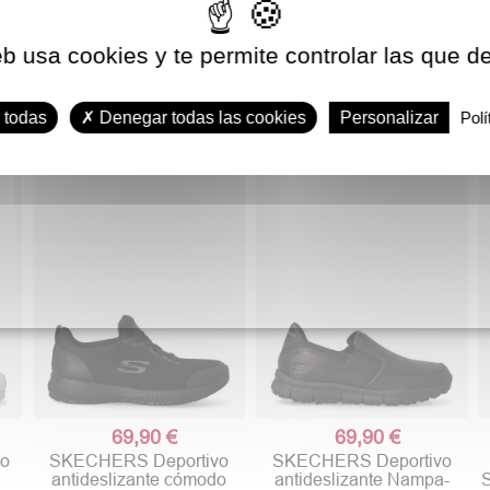
eb usa cookies y te permite controlar las que d
 todas
Denegar todas las cookies
Personalizar
Polí
69,90 €
69,90 €
co
SKECHERS Deportivo
SKECHERS Deportivo
antideslizante cómodo
antideslizante Nampa-
S