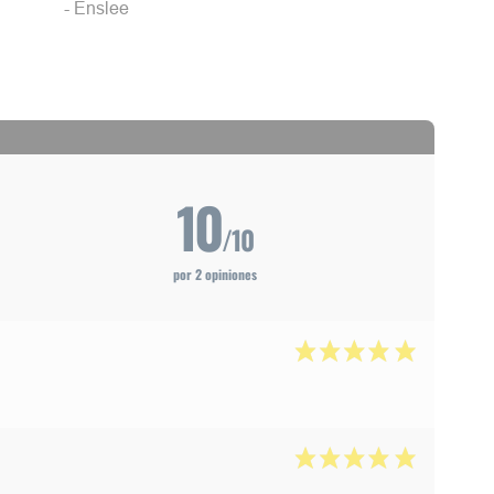
- Enslee
10
/10
por 2 opiniones