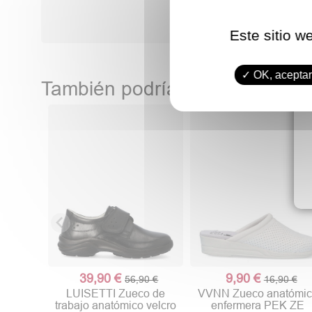
Este sitio w
OK, aceptar
También podría gustarte
39,90 €
9,90 €
56,90 €
16,90 €
LUISETTI Zueco de
VVNN Zueco anatómi
trabajo anatómico velcro
enfermera PEK ZE