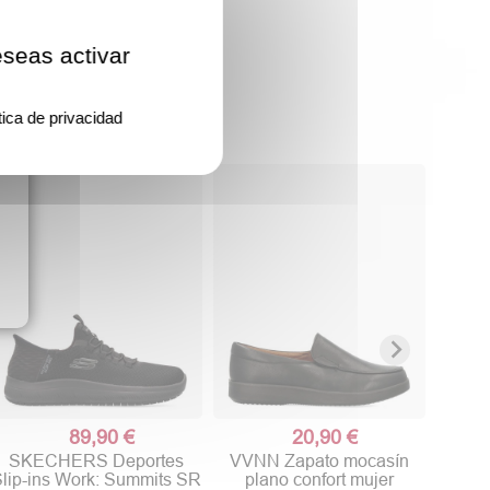
eseas activar
tica de privacidad
SKE
antid
89,90 €
20,90 €
SKECHERS Deportes
VVNN Zapato mocasín
lip-ins Work: Summits SR
plano confort mujer