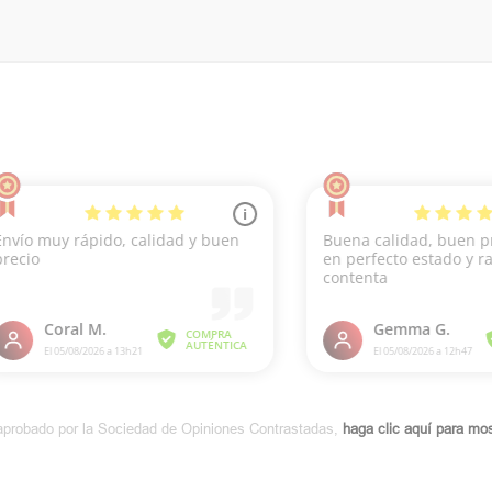
aprobado por la Sociedad de Opiniones Contrastadas,
haga clic aquí para most