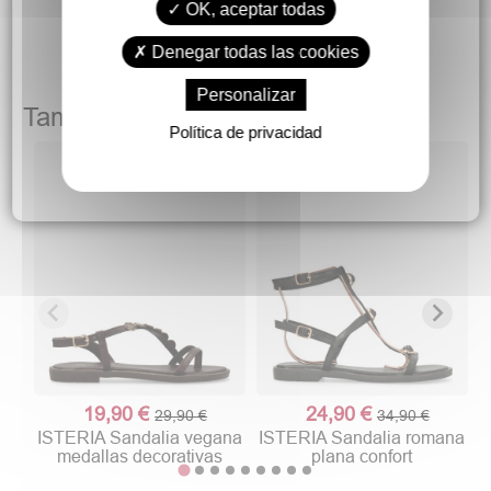
OK, aceptar todas
Denegar todas las cookies
Personalizar
También podría gustarte
Política de privacidad
19,90 €
24,90 €
29,90 €
34,90 €
ISTERIA Sandalia vegana
ISTERIA Sandalia romana
medallas decorativas
plana confort