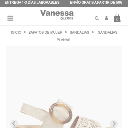
Panel de gestión de cookies
ENTREGA 1-3 DÍAS LABORABLES
ENVÍO GRATIS A PARTIR DE 50€
0
Navegación
☰
de
INICIO
ZAPATOS DE MUJER
SANDALIAS
SANDALIAS
palanca
PLANAS