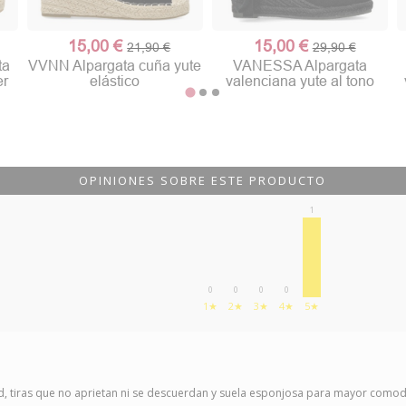
15,00 €
15,00 €
21,90 €
29,90 €
ta
VVNN Alpargata cuña yute
VANESSA Alpargata
er
elástico
valenciana yute al tono
OPINIONES SOBRE ESTE PRODUCTO
1
0
0
0
0
1★
2★
3★
4★
5★
d, tiras que no aprietan ni se descuerdan y suela esponjosa para mayor como