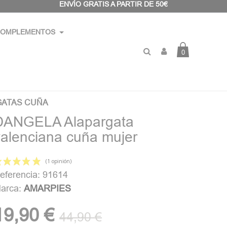
ENVÍO GRATIS A PARTIR DE 50€
OMPLEMENTOS
0
GATAS CUÑA
DANGELA Alapargata
valenciana cuña mujer
eferencia: 91614
arca:
AMARPIES
(1 opinión)
19,90 €
44,90 €