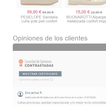
59,90 €
15,00 €
84,90 €
24,90 €
PENELOPE Sandalia
BUONAROTTI Alparga
cuña yute piel confort
metalizada confort muj
Opiniones de los clientes
MOSTRAR CERTIFICADO
Opiniones sujetas a control
Encarna P.
Publicado 07/07/2026 a las 07:51 am
(Fecha de la orden: 01/07/2026)
Cuñas preciosas, quedan espectacular y lo mejor es la comodida