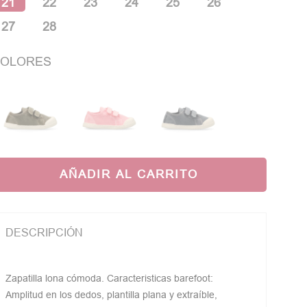
21
22
23
24
25
26
27
28
OLORES
AÑADIR AL CARRITO
DESCRIPCIÓN
Zapatilla lona cómoda. Caracteristicas barefoot:
Amplitud en los dedos, plantilla plana y extraíble,