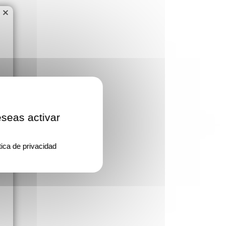
×
eseas activar
tica de privacidad