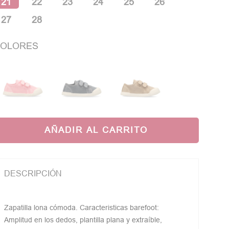
21
22
23
24
25
26
27
28
OLORES
AÑADIR AL CARRITO
DESCRIPCIÓN
Zapatilla lona cómoda. Caracteristicas barefoot:
Amplitud en los dedos, plantilla plana y extraíble,