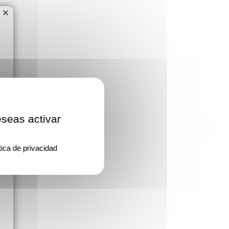
×
eseas activar
tica de privacidad