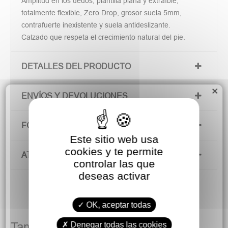
Amplitud en los dedos, plantilla plana y extraíble,
totalmente flexible, Zero Drop, grosor suela 5mm,
contrafuerte inexistente y suela antideslizante.
Calzado que respeta el crecimiento natural del pie.
DETALLES DEL PRODUCTO
×
ENVÍOS Y DEVOLUCIONES
FORMAS DE PAGO
Este sitio web usa
cookies y te permite
ATENCIÓN AL CLIENTE
controlar las que
deseas activar
OK, aceptar todas
Denegar todas las cookies
También podría gustarte