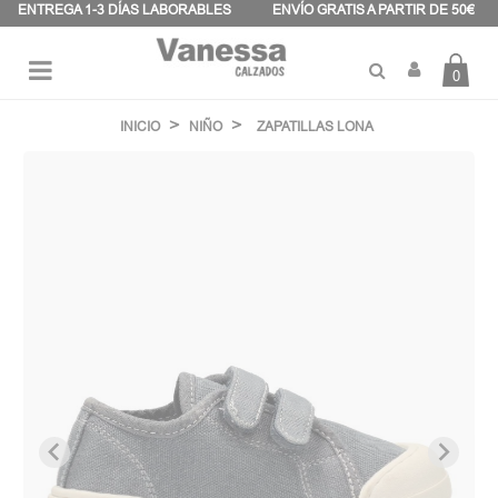
Panel de gestión de cookies
ENTREGA 1-3 DÍAS LABORABLES
ENVÍO GRATIS A PARTIR DE 50€
0
Navegación
☰
de
INICIO
NIÑO
ZAPATILLAS LONA
palanca