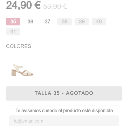
24,90 €
53,90 €
35
36
37
38
39
40
41
COLORES
TALLA 35 - AGOTADO
Te avisamos cuando el producto esté disponible