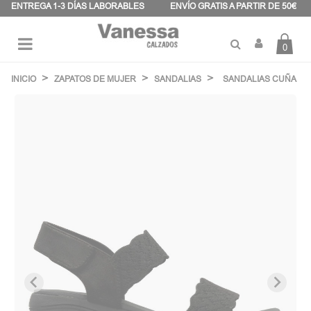
Panel de gestión de cookies
ENTREGA 1-3 DÍAS LABORABLES
ENVÍO GRATIS A PARTIR DE 50€
0
Navegación
☰
de
INICIO
ZAPATOS DE MUJER
SANDALIAS
SANDALIAS CUÑA
palanca