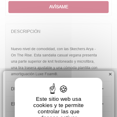
AVÍSAME
DESCRIPCIÓN
Nuevo nivel de comodidad, con las Skechers Arya -
On The Rise. Esta sandalia casual vegana presenta
una parte superior de knit festoneado y microfibra,
una tira trasera ajustable y una cómoda plantilla con
×
amortiguación Luxe Foam®.
DETALLES DEL PRODUCTO
Este sitio web usa
ENVÍOS Y DEVOLUCIONES
cookies y te permite
controlar las que