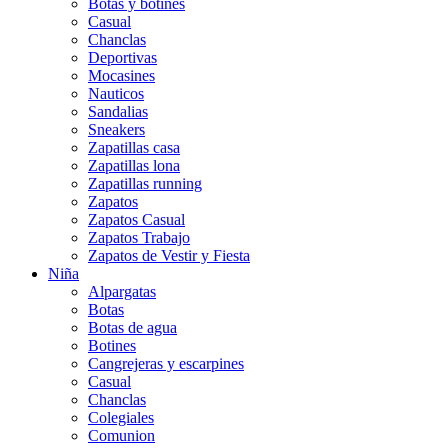
Botas y botines
Casual
Chanclas
Deportivas
Mocasines
Nauticos
Sandalias
Sneakers
Zapatillas casa
Zapatillas lona
Zapatillas running
Zapatos
Zapatos Casual
Zapatos Trabajo
Zapatos de Vestir y Fiesta
Niña
Alpargatas
Botas
Botas de agua
Botines
Cangrejeras y escarpines
Casual
Chanclas
Colegiales
Comunion