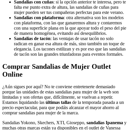
Sandalias con cuñas
: si la opción anterior te interesa, pero te
falta ese punto extra de altura, las sandalias de cuñas para
mujer pueden ser tus compañeras perfectas para este verano.
Sandalias con plataforma
: otra alternativa son los modelos
con plataforma, con las que ganaremos altura y contaremos
con una superficie plana en la que apoyar todo el peso del pie
de manera homogénea, evitando así desequilibrios.
Sandalias de tacón
: las ventajas de usar tacón no solo
radican en ganar esa altura de más, sino también un toque de
elegancia. Los tacones estilizan y es por eso que las sandalias
(1 nota)
de tacón son las grandes triunfadoras para eventos formales.
Comprar Sandalias de Mujer Outlet
Online
¿Aún sigues por aquí? No te conviene entretenerte demasiado
porque las unidades de estas sandalias para mujer de la web son
limitadas y son ofertas que, difícilmente, se vuelvan a repetir.
Estamos liquidando las
últimas
tallas
de la temporada pasada a un
precio espectacular, para que podáis alcanzar el mayor ahorro al
comprar sandalias para mujer de la marca.
Sandalias Yokono, Skechers, XTI, Gioseppo,
sandalias Ipanema
y
muchas otras marcas están ya disponibles en el outlet de Vanessa