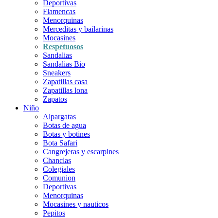
Deportivas
Flamencas
Menorquinas
Merceditas y bailarinas
Mocasines
Respetuosos
Sandalias
Sandalias Bio
Sneakers
Zapatillas casa
Zapatillas lona
Zapatos
Niño
Alpargatas
Botas de agua
Botas y botines
Bota Safari
Cangrejeras y escarpines
Chanclas
Colegiales
Comunion
Deportivas
Menorquinas
Mocasines y nauticos
Pepitos