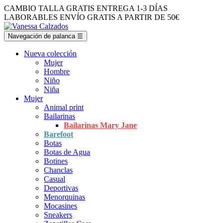
CAMBIO TALLA GRATIS
ENTREGA 1-3 DÍAS
LABORABLES
ENVÍO GRATIS A PARTIR DE 50€
Navegación de palanca
☰
Nueva colección
Mujer
Hombre
Niño
Niña
Mujer
Animal print
Bailarinas
Bailarinas Mary Jane
Barefoot
Botas
Botas de Agua
Botines
Chanclas
Casual
Deportivas
Menorquinas
Mocasines
Sneakers