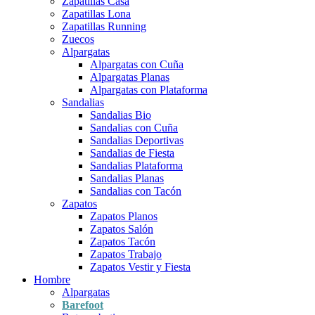
Zapatillas Casa
Zapatillas Lona
Zapatillas Running
Zuecos
Alpargatas
Alpargatas con Cuña
Alpargatas Planas
Alpargatas con Plataforma
Sandalias
Sandalias Bio
Sandalias con Cuña
Sandalias Deportivas
Sandalias de Fiesta
Sandalias Plataforma
Sandalias Planas
Sandalias con Tacón
Zapatos
Zapatos Planos
Zapatos Salón
Zapatos Tacón
Zapatos Trabajo
Zapatos Vestir y Fiesta
Hombre
Alpargatas
Barefoot