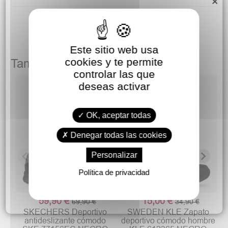
×
Este sitio web usa
cookies y te permite
También podría gustarte
controlar las que
deseas activar
S
v
OK, aceptar todas
Denegar todas las cookies
Personalizar
Política de privacidad
59,90 €
15,00 €
69,90 €
34,90 €
SKECHERS Deportivo
SWEDEN KLE Zapato
antideslizante cómodo
deportivo cómodo hombre