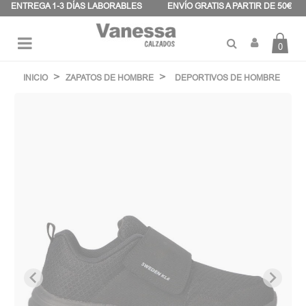
Panel de gestión de cookies
ENTREGA 1-3 DÍAS LABORABLES
ENVÍO GRATIS A PARTIR DE 50€
0
Navegación
☰
de
INICIO
ZAPATOS DE HOMBRE
DEPORTIVOS DE HOMBRE
palanca