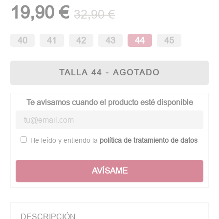
19,90 €
32,90 €
(1 opinión)
40
41
42
43
44
45
TALLA 44 - AGOTADO
Te avisamos cuando el producto esté disponible
He leído y entiendo la
política de tratamiento de datos
AVÍSAME
DESCRIPCIÓN