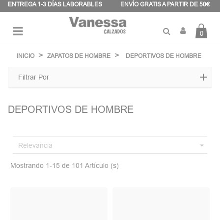
Panel de gestión de cookies
ENTREGA 1-3 DÍAS LABORABLES
ENVÍO GRATIS A PARTIR DE 50€
0
Navegación
☰
de
INICIO
ZAPATOS DE HOMBRE
DEPORTIVOS DE HOMBRE
palanca
Filtrar Por
DEPORTIVOS DE HOMBRE

Relevancia
Mostrando 1-15 de 101 Artículo (s)