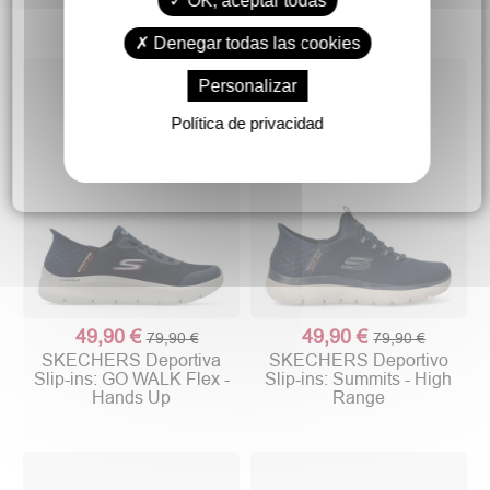
OK, aceptar todas
Denegar todas las cookies
Personalizar
Política de privacidad
49,90 €
49,90 €
79,90 €
79,90 €
SKECHERS Deportiva
SKECHERS Deportivo
Slip-ins: GO WALK Flex -
Slip-ins: Summits - High
Hands Up
Range