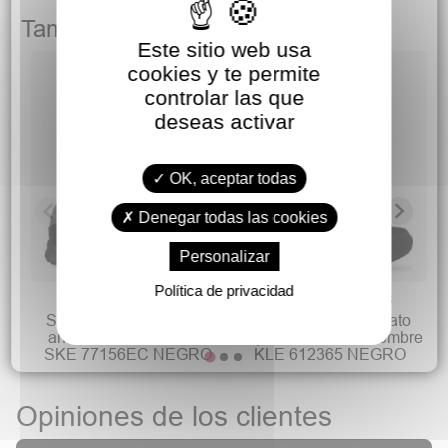
También podría gustarte
Este sitio web usa
cookies y te permite
controlar las que
S
deseas activar
v
OK, aceptar todas
Denegar todas las cookies
Personalizar
Política de privacidad
59,90 €
15,00 €
69,90 €
34,90 €
SKECHERS Deportivo
SWEDEN KLE Zapato
antideslizante cómodo
deportivo cómodo hombre
SKE 77156EC NEGRO
KLE 612365 NEGRO
Opiniones de los clientes