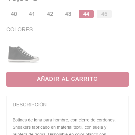
(1 opinión)
40
41
42
43
44
45
COLORES
AÑADIR AL CARRITO
DESCRIPCIÓN
Botines de lona para hombre, con cierre de cordones.
Sneakers fabricado en material textil, con suela y
puntera de goma. Disponible en color blanco con