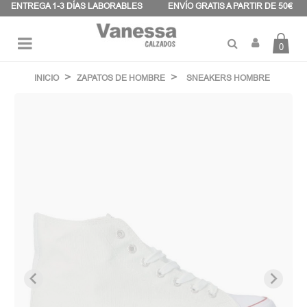
Panel de gestión de cookies
ENTREGA 1-3 DÍAS LABORABLES
ENVÍO GRATIS A PARTIR DE 50€
0
Navegación
☰
de
INICIO
ZAPATOS DE HOMBRE
SNEAKERS HOMBRE
palanca