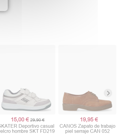
CANO
pie
15,00 €
19,95 €
29,90 €
SKATER Deportivo casual
CANOS Zapato de trabajo
velcro hombre SKT FD219
piel serraje CAN 052