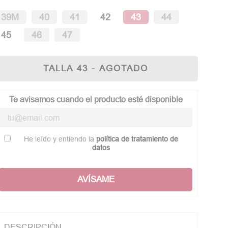
39M
40
41
42
43
44
45
46
47
TALLA 43 - AGOTADO
Te avisamos cuando el producto esté disponible
He leído y entiendo la
política de tratamiento de
datos
AVÍSAME
DESCRIPCIÓN