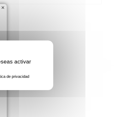
×
eseas activar
tica de privacidad