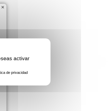
×
eseas activar
tica de privacidad