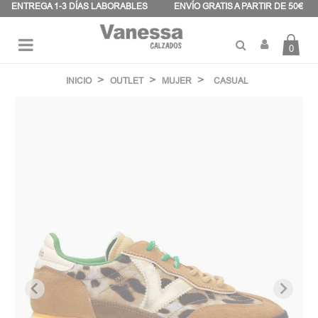
Panel de gestión de cookies
ENTREGA 1-3 DÍAS LABORABLES
ENVÍO GRATIS A PARTIR DE 50€
0
Navegación
☰
de
INICIO
OUTLET
MUJER
CASUAL
palanca