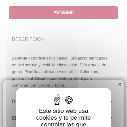
AVÍSAME
DESCRIPCIÓN
Zapatilla deportiva estilo casual. Sneakers fabricadas
en piel serraje y textil. Mediasuela de EVA y suela de
goma. Plantilla acolchada y extraíble. Color camel
print animal. Diseño sport vintage, ideal para
×
combinar con tu ropa urbana.
DETALLES DEL PRODUCTO
Este sitio web usa
cookies y te permite
ENVÍOS Y DEVOLUCIONES
controlar las que