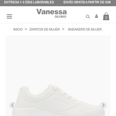
Panel de gestión de cookies
ENTREGA 1-3 DÍAS LABORABLES
ENVÍO GRATIS A PARTIR DE 50€
0
Navegación
☰
de
INICIO
ZAPATOS DE MUJER
SNEAKERS DE MUJER
palanca