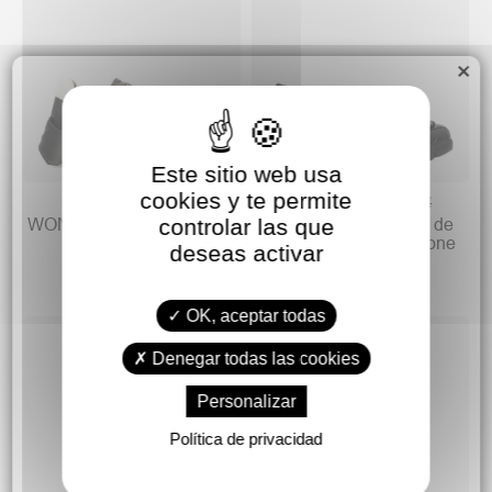
×
Este sitio web usa
cookies y te permite
69,90 €
59,90 €
128,95 €
114,95 €
WONDERS Zapato casual
WONDERS Mocasín de
controlar las que
sport piel confort
vestir piel charol Simone
deseas activar
OK, aceptar todas
Denegar todas las cookies
Personalizar
Política de privacidad