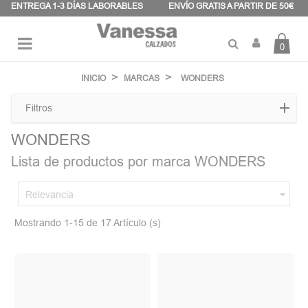
Panel de gestión de cookies
ENTREGA 1-3 DÍAS LABORABLES
ENVÍO GRATIS A PARTIR DE 50€
0
Navegación
☰
de
INICIO
MARCAS
WONDERS
palanca
Filtros
WONDERS
Lista de productos por marca WONDERS

Relevancia
Mostrando 1-15 de 17 Artículo (s)