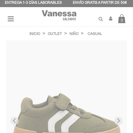
Panel de gestión de cookies
ENTREGA 1-3 DÍAS LABORABLES
ENVÍO GRATIS A PARTIR DE 50€
0
Navegación
☰
de
INICIO
OUTLET
NIÑO
CASUAL
palanca